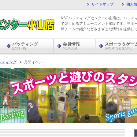
サイトマップ
個人
KSCバッティングセンター小山店は、バッテ
で楽しめるアミューズメント施設です。当ホ
球チームの紹介などさまざまな情報を提供し
バッティング
会員情報
スポーツ＆ゲー
BATTING
MEMBER
SPORTS＆GAME
ッティング
月間イベント